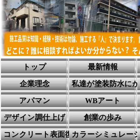
トップ
最新情報
企業理念
私達が塗装防水に
アパマン
WBアート
デザイン調仕上げ
創業の歩み
コンクリート表面復元工法
カラーシミュレー